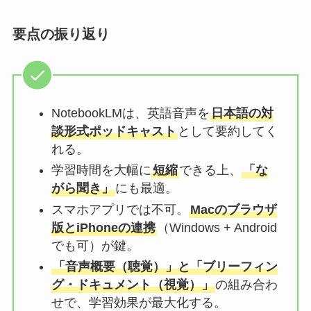
要点の振り返り
NotebookLMは、英語音声を
日本語の対
談形式ポッドキャスト
として要約してく
れる。
学習時間を大幅に
短縮
できる上、
「な
がら聞き」
にも最適。
スマホアプリでは不可。
Macのブラウザ
版とiPhoneの連携
（Windows + Android
でも可）が鍵。
「音声概要（聴覚）」と「ブリーフィン
グ・ドキュメント（視覚）」
の組み合わ
せで、学習効果が最大化する。