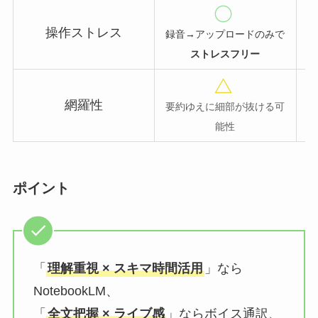
操作ストレス
録音→アップロードのみで
A
ストレスフリー
網羅性
要約ゆえに細部が抜ける可
全
能性
ポイント
「
理解重視 × スキマ時間活用
」なら
NotebookLM、
「
全文把握 × ライブ感
」ならボイス通訳、