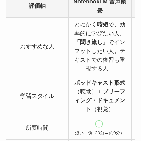
NotebookLM 音声概
C
評価軸
要
とにかく
時短
で、効
率的に学びたい人。
「聞き流し」
でイン
おすすめな人
プットしたい人。テ
キストでの復習も重
視する人。
ポッドキャスト形式
（聴覚）＋
ブリーフ
学習スタイル
ィング・ドキュメン
ト
（視覚）
所要時間
短い（例: 23分→約9分）